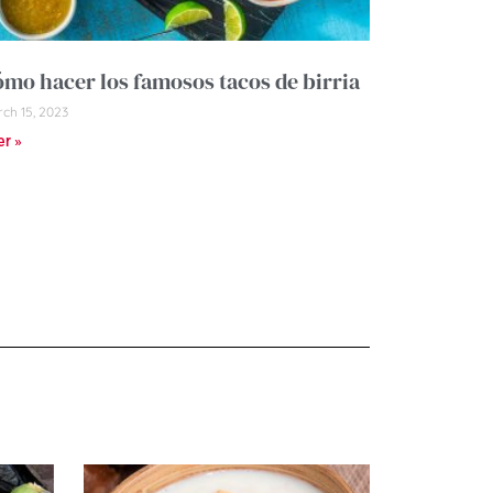
mo hacer los famosos tacos de birria
ch 15, 2023
er »