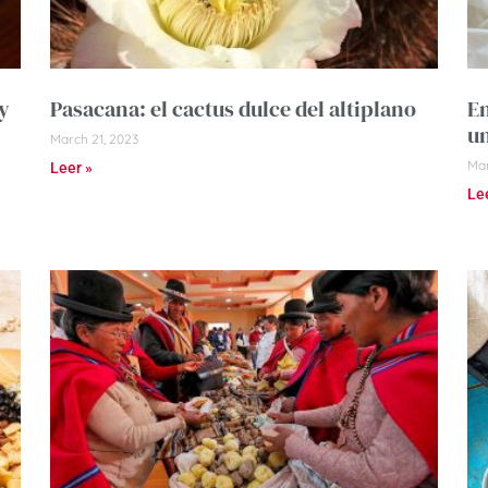
y
Pasacana: el cactus dulce del altiplano
Em
un
March 21, 2023
Mar
Leer »
Le