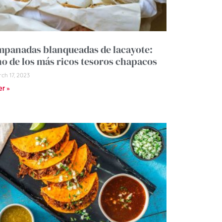
panadas blanqueadas de lacayote:
o de los más ricos tesoros chapacos
ch 17, 2023
er »