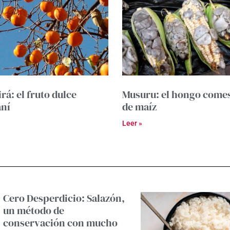
rá: el fruto dulce
Musuru: el hongo comes
aní
de maíz
Leer »
Cero Desperdicio: Salazón,
un método de
conservación con mucho