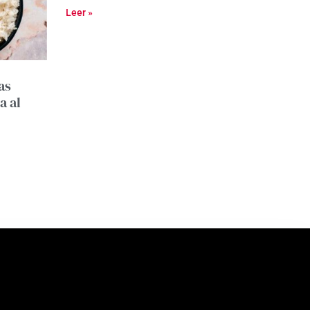
Leer »
as
a al