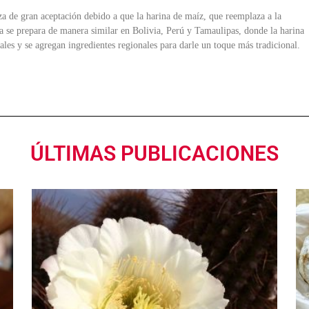
za de gran aceptación debido a que la harina de maíz, que reemplaza a la
eta se prepara de manera similar en Bolivia, Perú y Tamaulipas, donde la harina
ales y se agregan ingredientes regionales para darle un toque más tradicional.
ÚLTIMAS PUBLICACIONES