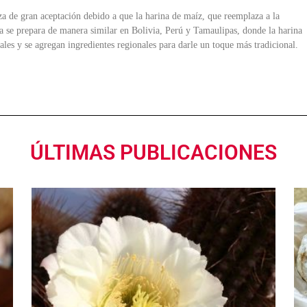
za de gran aceptación debido a que la harina de maíz, que reemplaza a la
eta se prepara de manera similar en Bolivia, Perú y Tamaulipas, donde la harina
ales y se agregan ingredientes regionales para darle un toque más tradicional.
ÚLTIMAS PUBLICACIONES