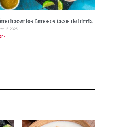
mo hacer los famosos tacos de birria
ch 15, 2023
er »