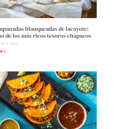
panadas blanqueadas de lacayote:
o de los más ricos tesoros chapacos
ch 17, 2023
er »