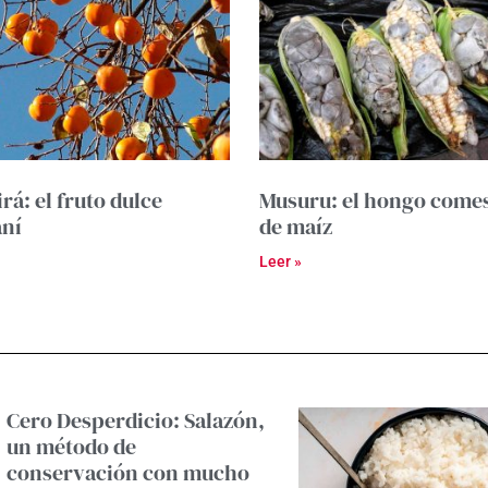
rá: el fruto dulce
Musuru: el hongo comes
aní
de maíz
Leer »
Cero Desperdicio: Salazón,
un método de
conservación con mucho