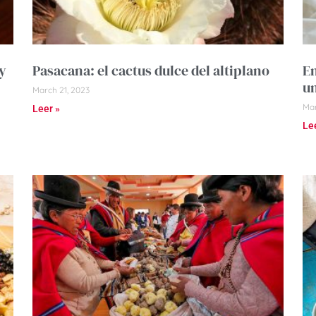
y
Pasacana: el cactus dulce del altiplano
Em
un
March 21, 2023
Mar
Leer »
Le