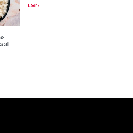
Leer »
as
a al